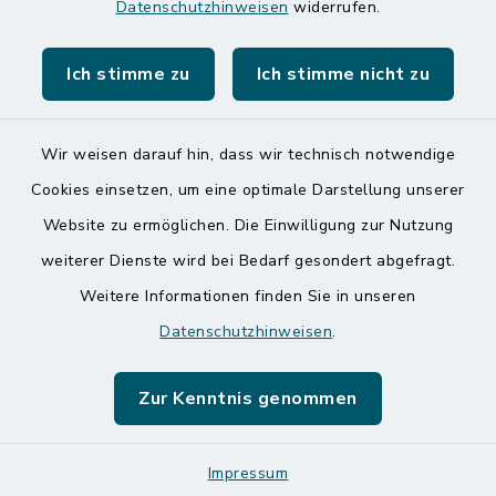
Datenschutzhinweisen
widerrufen.
Nationalpark Wattenmeer
Ich stimme zu
Ich stimme nicht zu
Wir weisen darauf hin, dass wir technisch notwendige
Kontakt
Cookies einsetzen, um eine optimale Darstellung unserer
Website zu ermöglichen. Die Einwilligung zur Nutzung
Barrierefreiheit
weiterer Dienste wird bei Bedarf gesondert abgefragt.
Weitere Informationen finden Sie in unseren
Datenschutz
Datenschutzhinweisen
.
Impressum
Zur Kenntnis genommen
Sitemap
Logos und Designmanual
Impressum